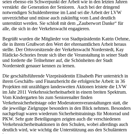
seien ebenso ein Schwerpunkt der Arbeit wie in den letzten Jahren
verstärkt die Generation der Senioren. Auch bei der dringend
notwendigen Schuldenbremse im Land sei die Arbeit der LVW
unverzichtbar und müsse auch zukünftig vom Land deutlich
unterstützt werden. Sie schloß mit dem „Zauberwort Danke“ für
alle, die sich in der Verkehrswacht engagieren.
Begrüßt wurden die Mitglieder von Stadtpräsidentin Katrin Oehme,
die in ihrem Grußwort den Wert der ehrenamtlichen Arbeit heraus
stellte. Der Ortsvorsitzende der Verkehrswacht Norderstedt, Kay
Hädicke-Schories freute sich über die Veranstaltung in seiner Stadt
und forderte die Teilnehmer auf, die Schönheiten der Stadt
Norderstedt genauer kennen zu lernen.
Die geschäftsführende Vizepräsidentin Elisabeth Pier unterstrich in
ihrem Geschäfts- und Finanzbericht die erfolgreiche Arbeit: in 36
Projekten mit unzähligen landesweiten Aktionen leistete die LVW
im Jahr 2011 Verkehrssicherheitsarbeit in einem breiten Spektrum.
Vom Kindergarten bis zum Seniorenalter finden
Verkehrssicherheitstage oder Moderatorenveranstaltungen statt, die
die jeweilige Zielgruppe besonders in den Blick nehmen. Besonders
nachgefragt waren wiederum Sicherheitstrainings für Motorrad und
PKW. Sehr gute Beteiligungen zeigten auch die verschiedenen
Verkehrssicherheitsaktionen in den Schulen, wobei allerdings auch
deutlich wird, wie wichtig die Unterstützung aus den Schulämtern